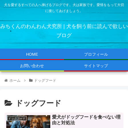
犬を愛するすべての人へ捧げるブログです。犬は家族です。愛情をもって大切
に接してあげましょう。
みちくんのわんわん犬究所 | 犬を飼う前に読んで欲しい
ブログ
HOME
プロフィール
お問い合わせ
サイトマップ
ホーム
ドッグフード
ドッグフード
愛犬がドッグフードを食べない理
ドッグフード
由と対処法