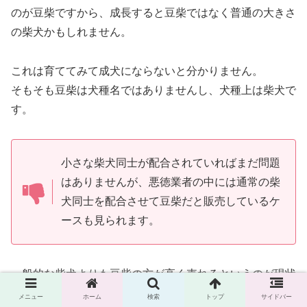
のが豆柴ですから、成長すると豆柴ではなく普通の大きさ
の柴犬かもしれません。
これは育ててみて成犬にならないと分かりません。
そもそも豆柴は犬種名ではありませんし、犬種上は柴犬で
す。
小さな柴犬同士が配合されていればまだ問題
はありませんが、悪徳業者の中には通常の柴
犬同士を配合させて豆柴だと販売しているケ
ースも見られます。
一般的な柴犬よりも豆柴の方が高く売れるというのが現状
ですので、可能な限り悪徳業者からは購入しないのがベス
メニュー
ホーム
検索
トップ
サイドバー