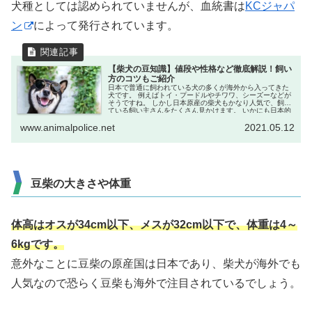
犬種としては認められていませんが、血統書は
KCジャパ
ン
によって発行されています。
【柴犬の豆知識】値段や性格など徹底解説！飼い
方のコツもご紹介
日本で普通に飼われている犬の多くが海外から入ってきた
犬です。 例えばトイ・プードルやチワワ、シーズーなどが
そうですね。 しかし日本原産の柴犬もかなり人気で、飼っ
ている飼い主さんをたくさん見かけます。 いかにも日本的
な外見をしている...
www.animalpolice.net
2021.05.12
豆柴の大きさや体重
体高はオスが34cm以下、メスが32cm以下で、体重は4～
6kgです。
意外なことに豆柴の原産国は日本であり、柴犬が海外でも
人気なので恐らく豆柴も海外で注目されているでしょう。