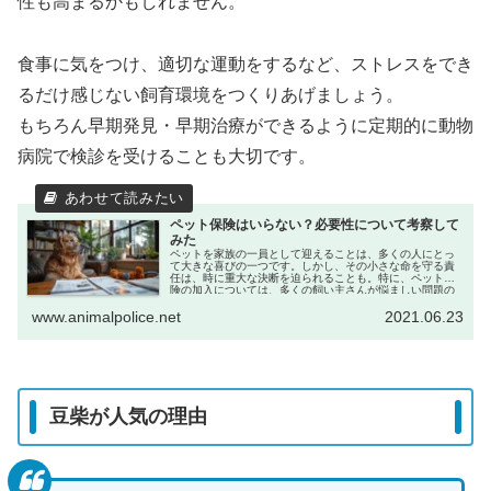
性も高まるかもしれません。
食事に気をつけ、適切な運動をするなど、ストレスをでき
るだけ感じない飼育環境をつくりあげましょう。
もちろん早期発見・早期治療ができるように定期的に動物
病院で検診を受けることも大切です。
ペット保険はいらない？必要性について考察して
みた
ペットを家族の一員として迎えることは、多くの人にとっ
て大きな喜びの一つです。しかし、その小さな命を守る責
任は、時に重大な決断を迫られることも。特に、ペット保
険の加入については、多くの飼い主さんが悩ましい問題の
一つとして挙げます。「本当にペッ...
www.animalpolice.net
2021.06.23
豆柴が人気の理由