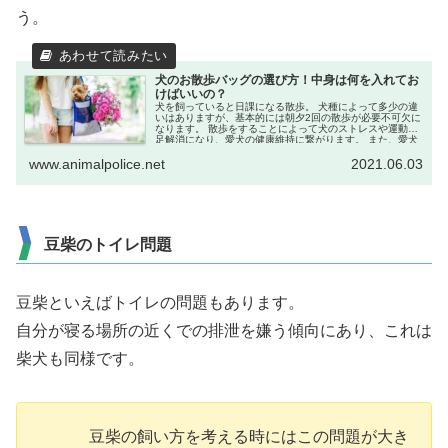
う。
犬のお散歩バッグの選び方！中身は何を入れてお
けばいいの？
犬を飼っていると日課になる散歩。 犬種によって多少の違
いはありますが、基本的には朝夕2回の散歩が必要不可欠に
なります。 散歩をすることによって犬のストレスや運動不
足解消になり、愛犬の健康維持に繋がります。 また、愛犬
の散歩によって...
www.animalpolice.net
2021.06.03
豆柴のトイレ問題
豆柴といえばトイレの問題もあります。
自分が寝る場所の近くでの排泄を嫌う傾向にあり、これは
柴犬も同様です。
豆柴の飼い方を考える時にはこの問題が大き