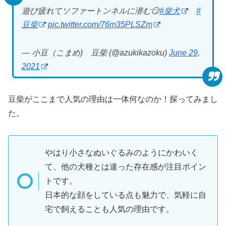
遊び疲れてソファートンネルに潜む😏
#柴犬
#
豆柴
pic.twitter.com/76m35PLSZm
— 小豆（こまめ) 豆柴 (@azukikazoku)
June 29,
2021
豆柴がここまで人気の理由は一体何なのか！探ってみまし
た。
やはり小さなぬいぐるみのようにかわいく
て、他の犬種とは違った存在感が注目ポイン
トです。
日本的な顔をしている点も魅力で、気軽に自
宅で飼えることも人気の理由です。